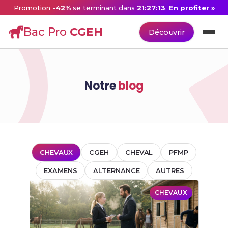
Promotion
-42%
se terminant dans
21:27:13
.
En profiter »
Bac Pro
CGEH
Découvrir
Notre
blog
CHEVAUX
CGEH
CHEVAL
PFMP
EXAMENS
ALTERNANCE
AUTRES
CHEVAUX