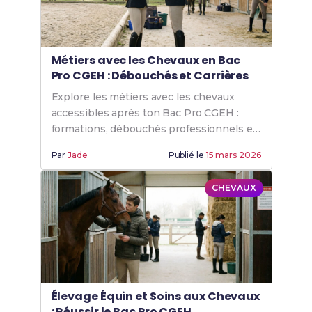
Métiers avec les Chevaux en Bac
Pro CGEH : Débouchés et Carrières
Explore les métiers avec les chevaux
accessibles après ton Bac Pro CGEH :
formations, débouchés professionnels et
carrières équestres.
Par
Jade
Publié le
15 mars 2026
CHEVAUX
Élevage Équin et Soins aux Chevaux
: Réussir le Bac Pro CGEH