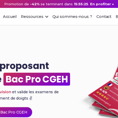
Promotion de
-42%
se terminant dans
15:55:24
.
En profiter »
Accueil
Ressources
Qui sommes-nous ?
Contact
B
e proposant
e
Bac Pro CGEH
vision
et valide les examens de
ement de
doigts ✌️
 Bac Pro CGEH