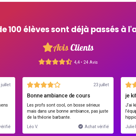
de 100 élèves sont déjà passés à l'
Avis
Clients
4,4 • 24 Avis
juillet
16 juillet
je kiffe grave
un p
x
J’ai kiffé la partie gestion des soins et de
Progr
juste
l’équipe, on voit la réalité d’une entreprise
de do
hippique 🙂
expli
érifié
Julie P.
Achat vérifié
Natha