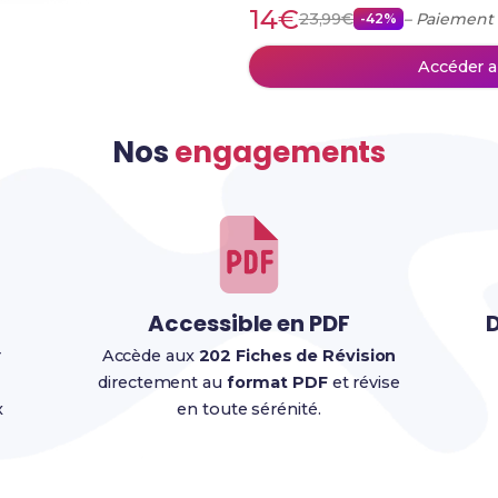
14€
23,99€
– Paiement
-42%
Accéder a
Nos
engagements
Accessible en PDF
D
r
Accède aux
202 Fiches de Révision
directement au
format PDF
et révise
x
en toute sérénité.