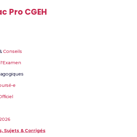
ac Pro CGEH
&
Conseils
r
l'Examen
agogiques
ursé•e
ficiel
2026
, Sujets & Corrigés