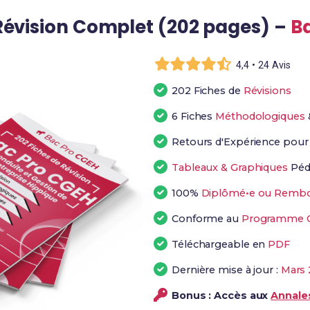
Révision Complet (202 pages) –
B
4,4 • 24 Avis
202 Fiches de
Révisions
6 Fiches
Méthodologiques
Retours d'Expérience pou
Tableaux & Graphiques
Péd
100%
Diplômé•e ou Rembo
Conforme au
Programme Of
Téléchargeable en
PDF
Dernière mise à jour :
Mars 
Bonus : Accès aux
Annales