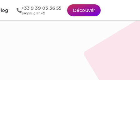
+33 9 39 03 36 55
log
Découvrir
(appel gratuit)