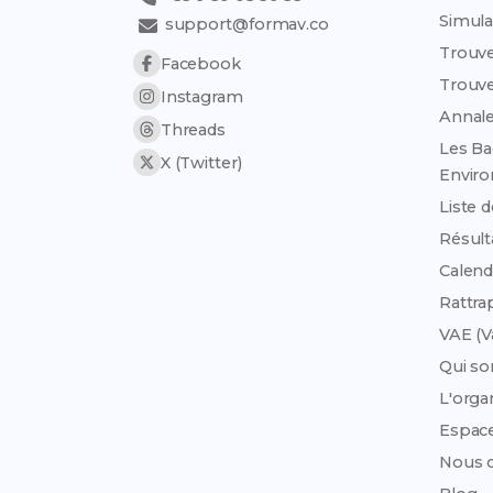
Simula
support@formav.co
Trouve
Facebook
Trouve
Instagram
Annale
Threads
Les Ba
X (Twitter)
Envir
Liste 
Résult
Calend
Rattra
VAE (V
Qui s
L'org
Espac
Nous c