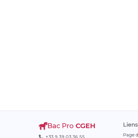
Liens
Bac Pro
CGEH
Page d
+33 9 39 03 36 55