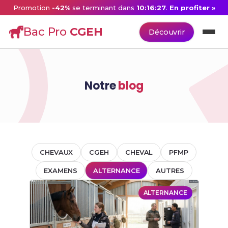
Promotion
-42%
se terminant dans
10:16:27
.
En profiter »
Bac Pro
CGEH
Découvrir
Notre
blog
CHEVAUX
CGEH
CHEVAL
PFMP
EXAMENS
ALTERNANCE
AUTRES
ALTERNANCE