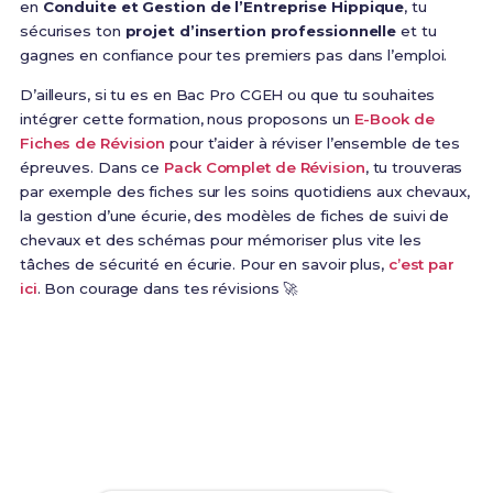
en
Conduite et Gestion de l’Entreprise Hippique
, tu
sécurises ton
projet d’insertion professionnelle
et tu
gagnes en confiance pour tes premiers pas dans l’emploi.
D’ailleurs, si tu es en Bac Pro CGEH ou que tu souhaites
intégrer cette formation, nous proposons un
E-Book de
Fiches de Révision
pour t’aider à réviser l’ensemble de tes
épreuves. Dans ce
Pack Complet de Révision
, tu trouveras
par exemple des fiches sur les soins quotidiens aux chevaux,
la gestion d’une écurie, des modèles de fiches de suivi de
chevaux et des schémas pour mémoriser plus vite les
tâches de sécurité en écurie. Pour en savoir plus,
c’est par
ici
. Bon courage dans tes révisions 🚀
Prêt(e) à réussir ton examen ?
Révise efficacement avec nos
202 Fiches de
Révision
pour le Bac Pro CGEH et maximise tes
chances de réussite !