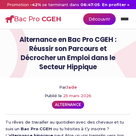
Promotion
-42%
se terminant dans
06:47:04
.
En profiter »
Bac Pro
CGEH
Découvrir
Alternance en Bac Pro CGEH :
Réussir son Parcours et
Décrocher un Emploi dans le
Secteur Hippique
Par
Jade
Publié le
25 mars 2026
ALTERNANCE
Tu rêves de travailler au quotidien avec des chevaux et tu
suis un
Bac Pro CGEH
ou tu hésites à t’y inscrire ?
L’
alternance hippique
peut être un vrai tremplin vers ton