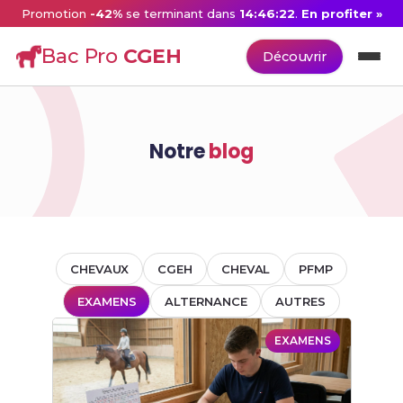
Promotion
-42%
se terminant dans
14:46:22
.
En profiter »
Bac Pro
CGEH
Découvrir
Notre
blog
CHEVAUX
CGEH
CHEVAL
PFMP
EXAMENS
ALTERNANCE
AUTRES
EXAMENS